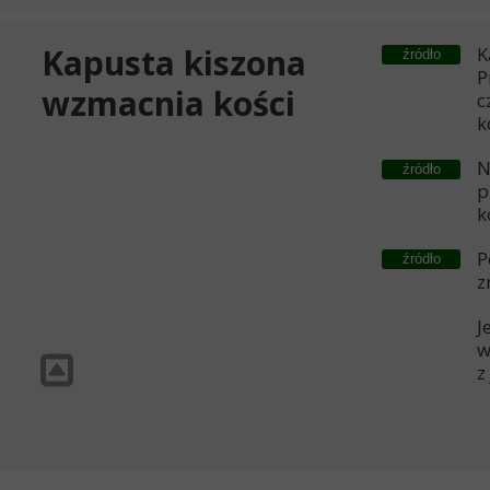
Kapusta kiszona
K
źródło
P
wzmacnia kości
c
k
N
źródło
p
k
P
źródło
z
J
w
z