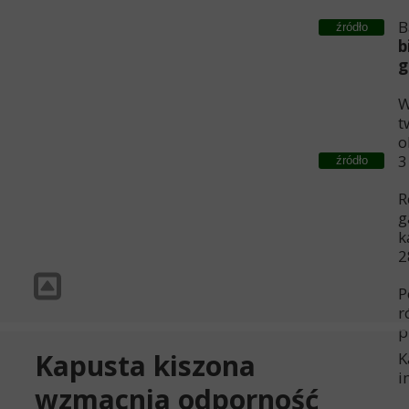
B
źródło
b
g
W
t
o
3
źródło
R
g
k
2
P
r
p
Kapusta kiszona
K
i
wzmacnia odporność