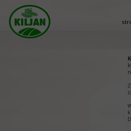
str
K
n
Z
z
W
k
D