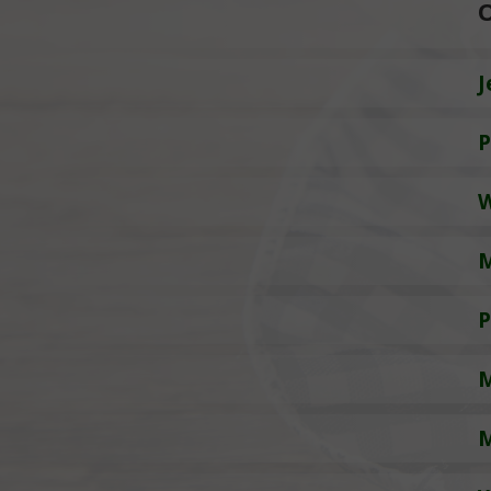
O
J
P
W
M
P
M
M