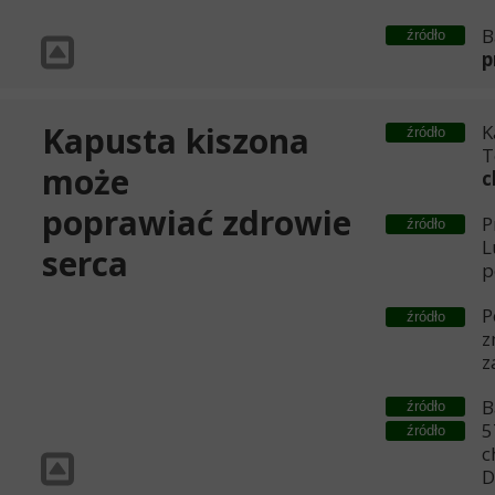
B
źródło
p
Kapusta kiszona
K
źródło
T
może
c
poprawiać zdrowie
P
źródło
L
serca
p
P
źródło
z
z
B
źródło
5
źródło
c
D