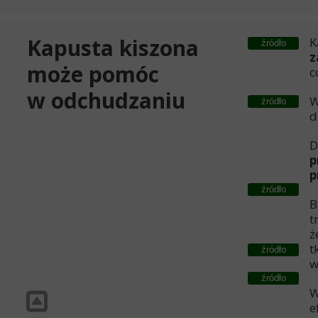
Kapusta kiszona
K
źródło
z
może pomóc
c
w odchudzaniu
W
źródło
d
D
p
p
źródło
B
t
ż
t
źródło
w
źródło
W
e