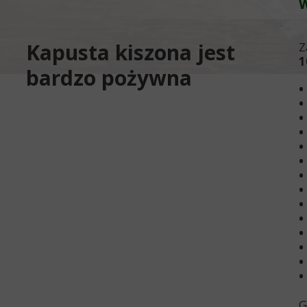
W
Kapusta kiszona jest
Z
1
bardzo pożywna
•
•
•
•
•
•
•
•
•
•
•
•
•
•
G