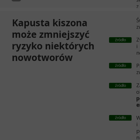
z
Kapusta kiszona
Ś
z
może zmniejszyć
Z
źródło
ryzyko niektórych
i
n
nowotworów
P
źródło
z
Z
źródło
o
p
e
W
źródło
i
p
n