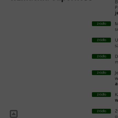
B
P
j
M
źródło
s
U
źródło
s
D
źródło
m
J
źródło
w
a
K
źródło
w
Z
źródło
o