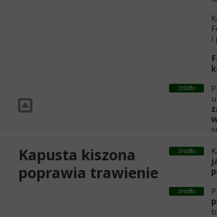
K
F
i
F
k
P
źródło
u
z
w
s
Kapusta kiszona
K
źródło
j
poprawia trawienie
p
P
źródło
p
b