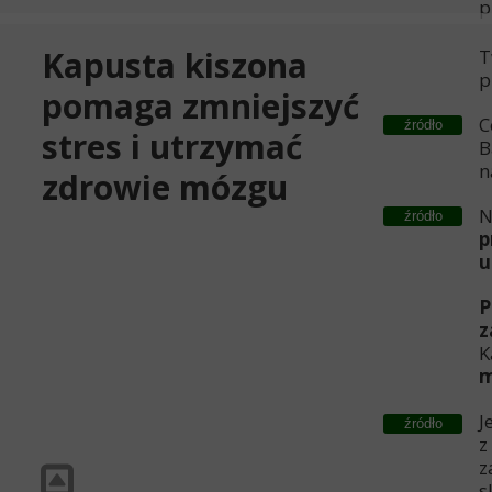
p
Kapusta kiszona
T
p
pomaga zmniejszyć
C
źródło
stres i utrzymać
B
n
zdrowie mózgu
N
źródło
p
u
P
z
K
m
J
źródło
z
z
s